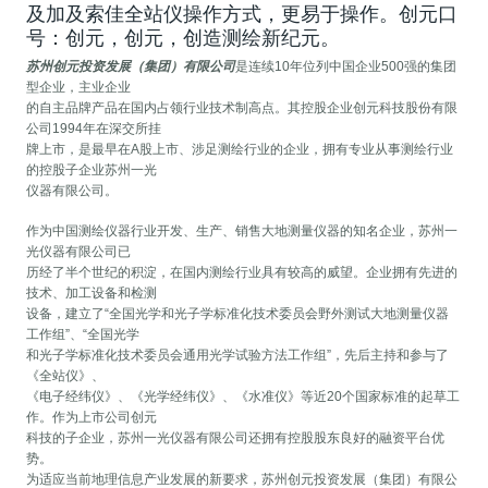
及加及索佳全站仪操作方式，更易于操作。创元口
号：创元，创元，创造测绘新纪元。
苏州创元投资发展（集团）有限公司
是连续10年位列中国企业500强的集团
型企业，主业企业
的自主品牌产品在国内占领行业技术制高点。其控股企业创元科技股份有限
公司1994年在深交所挂
牌上市，是最早在A股上市、涉足测绘行业的企业，拥有专业从事测绘行业
的控股子企业苏州一光
仪器有限公司。
作为中国测绘仪器行业开发、生产、销售大地测量仪器的知名企业，苏州一
光仪器有限公司已
历经了半个世纪的积淀，在国内测绘行业具有较高的威望。企业拥有先进的
技术、加工设备和检测
设备，建立了“全国光学和光子学标准化技术委员会野外测试大地测量仪器
工作组”、“全国光学
和光子学标准化技术委员会通用光学试验方法工作组”，先后主持和参与了
《全站仪》、
《电子经纬仪》、《光学经纬仪》、《水准仪》等近20个国家标准的起草工
作。作为上市公司创元
科技的子企业，苏州一光仪器有限公司还拥有控股股东良好的融资平台优
势。
为适应当前地理信息产业发展的新要求，苏州创元投资发展（集团）有限公