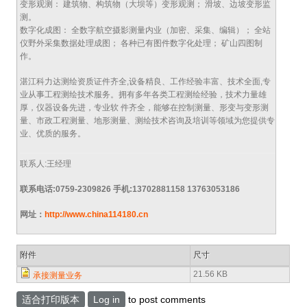
变形观测： 建筑物、构筑物（大坝等）变形观测； 滑坡、边坡变形监
测。
数字化成图： 全数字航空摄影测量内业（加密、采集、编辑）； 全站
仪野外采集数据处理成图； 各种已有图件数字化处理； 矿山四图制
作。
湛江科力达测绘资质证件齐全,设备精良、工作经验丰富、技术全面,专
业从事工程测绘技术服务。拥有多年各类工程测绘经验，技术力量雄
厚，仪器设备先进，专业软 件齐全，能够在控制测量、形变与变形测
量、市政工程测量、地形测量、测绘技术咨询及培训等领域为您提供专
业、优质的服务。
联系人:王经理
联系电话:
0759-2309826 手机:13702881158 1376305318
6
网址：
http://www.china114180.cn
附件
尺寸
21.56 KB
承接测量业务
适合打印版本
Log in
to post comments