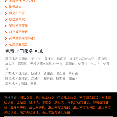
测绘软件 南方cass
测量标志
激光扫平仪
线缆测高仪
试验检测仪器
超声波测距仪
高精度测距/测高仪
公路试验仪器
免费上门服务区域
湛江地区:雷州市、吴川市、 廉江市、徐闻县、遂溪县以及赤坎区、霞山区、
坡头区、麻章区、开发区茂名地区:化州市、高州市、信宜市、电白县、信宜
市
广西地区:北海市、防城港、钦州市、博白县、玉林市
阳江地区:阳江市、江城区、阳春市、阳西县、阳东县
海南地区：海口、三亚
本站内容：
测绘仪器
、
科力达全站仪
、
拓普康全站仪
、
南方测绘仪器
、
索佳测
绘仪器
、
全站仪
、
经纬仪
、
水准仪
、
测距仪
、
摩托罗拉对讲机
、
好易通对讲
机
、
北峰对讲机
、
建伍对讲机
、
湛江南方全站仪
、
湛江南方经纬仪
、
湛江南方
测绘仪器
、
南方测绘湛江
、
湛江专业对讲机经销