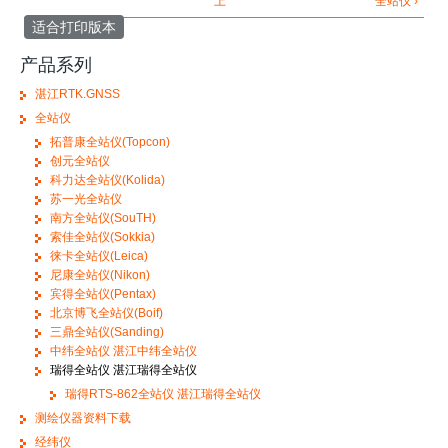
上
全站仪 ›
适合打印版本
产品系列
湛江RTK.GNSS
全站仪
拓普康全站仪(Topcon)
创元全站仪
科力达全站仪(Kolida)
苏一光全站仪
南方全站仪(SouTH)
索佳全站仪(Sokkia)
徕卡全站仪(Leica)
尼康全站仪(Nikon)
宾得全站仪(Pentax)
北京博飞全站仪(Boif)
三鼎全站仪(Sanding)
中纬全站仪 湛江中纬全站仪
瑞得全站仪 湛江瑞得全站仪
瑞得RTS-862全站仪 湛江瑞得全站仪
测绘仪器资料下载
经纬仪