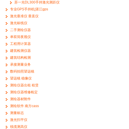
苏一光DL300手持激光测距仪
专业GPS手持机|湛江gps
激光垂准仪 垂直仪
激光标线仪
二手测绘仪器
单双筒夜视仪
工程用计算器
建筑检测仪器
建筑结构检测
承接测量业务
数码拍照望远镜
望远镜 稳像仪
测绘仪器出租 租赁
测绘仪器维修检定
测绘器材附件
测绘软件 南方cass
测量标志
激光扫平仪
线缆测高仪