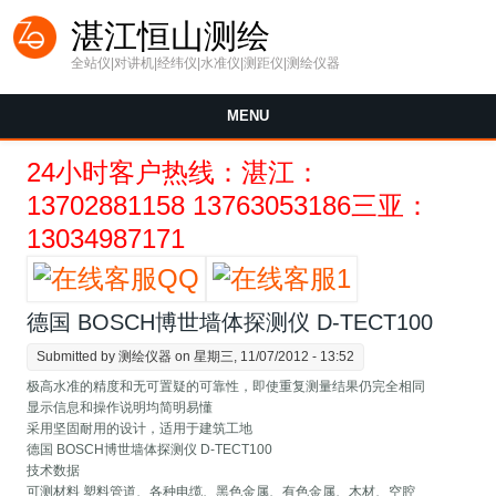
Skip to main content
湛江恒山测绘
全站仪|对讲机|经纬仪|水准仪|测距仪|测绘仪器
MENU
24小时客户热线：湛江：
13702881158 13763053186三亚：
13034987171
德国 BOSCH博世墙体探测仪 D-TECT100
Submitted by
测绘仪器
on 星期三, 11/07/2012 - 13:52
极高水准的精度和无可置疑的可靠性，即使重复测量结果仍完全相同
显示信息和操作说明均简明易懂
采用坚固耐用的设计，适用于建筑工地
德国 BOSCH博世墙体探测仪 D-TECT100
技术数据
可测材料 塑料管道、各种电缆、黑色金属、有色金属、木材、空腔