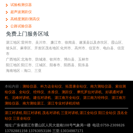
试验检测仪器
超声波测距仪
高精度测距/测高仪
公路试验仪器
免费上门服务区域
湛江地区:雷州市、吴川市、 廉江市、徐闻县、遂溪县以及赤坎区、霞山区、
坡头区、麻章区、开发区茂名地区:化州市、高州市、信宜市、电白县、信宜
市
广西地区:北海市、防城港、钦州市、博白县、玉林市
阳江地区:阳江市、江城区、阳春市、阳西县、阳东县
海南地区：海口、三亚
本站内容：
测绘仪器
、
科力达全站仪
、
拓普康全站仪
、
南方测绘仪器
、
索佳测
绘仪器
、
全站仪
、
经纬仪
、
水准仪
、
测距仪
、
摩托罗拉对讲机
、
好易通对讲
机
、
北峰对讲机
、
建伍对讲机
、
湛江南方全站仪
、
湛江南方经纬仪
、
湛江南方
测绘仪器
、
南方测绘湛江
、
湛江专业对讲机经销
湛江对讲机
阳江对讲机
茂名对讲机
三亚对讲机
湛江全站仪
阳江全站仪
茂名全
站仪
三亚全站仪
地址:广东省湛江市霞山区人民大道南108号气象局一楼 电话:0759-2309826
13702881158 13763053186 三亚:13034987171