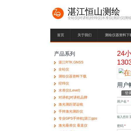
Skip to main content
湛江恒山测绘
全站仪|对讲机|经纬仪|水准仪|测距仪|测
首页
关于我们
测绘仪器资料下
24
产品系列
130
湛江RTK.GNSS
全站仪
测绘仪器资料下载
经纬仪
用户
水准仪(Level)
Prim
登
对讲机|对讲机品牌
用户名
*
激光测距望远镜
手持激光测距仪
输入您在 
专业GPS手持机|湛江gps
激光垂准仪 垂直仪
密码
*