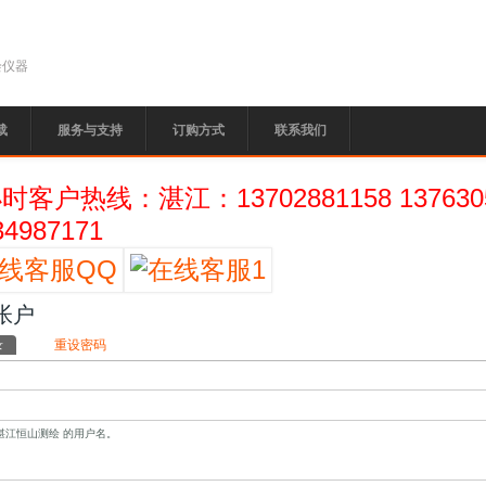
绘仪器
载
服务与支持
订购方式
联系我们
小时客户热线：湛江：13702881158 13763
34987171
帐户
ary tabs
录
(active tab)
重设密码
湛江恒山测绘 的用户名。