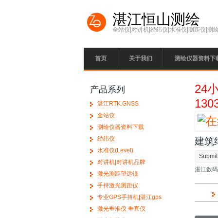
Skip to main content
湛江恒山测绘
全站仪|对讲机|经纬仪|水准仪|测距仪|测
首页
关于我们
测绘仪器资料下
24
产品系列
130
湛江RTK.GNSS
全站仪
测绘仪器资料下载
经纬仪
建筑
水准仪(Level)
Submit
对讲机|对讲机品牌
湛江数码
激光测距望远镜
手持激光测距仪
专业GPS手持机|湛江gps
激光垂准仪 垂直仪