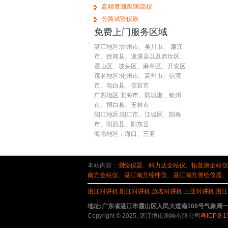
高精度测距/测高仪
公路试验仪器
免费上门服务区域
湛江地区:雷州市、吴川市、 廉江
市、徐闻县、遂溪县以及赤坎区、
霞山区、坡头区、麻章区、开发区
茂名地区:化州市、高州市、信宜
市、电白县、信宜市
广西地区:北海市、防城港、钦州
市、博白县、玉林市
阳江地区:阳江市、江城区、阳春
市、阳西县、阳东县
海南地区：海口、三亚
本站内容：
测绘仪器
、
科力达全站仪
、
拓普康全站仪
南方全站仪
、
湛江南方经纬仪
、
湛江南方测绘仪器
、
湛江对讲机
阳江对讲机
茂名对讲机
三亚对讲机
湛江
地址:广东省湛江市霞山区人民大道南108号气象局一楼 电话:075
Copyright © 2025, 湛江恒山测绘有限公司
粤ICP备1