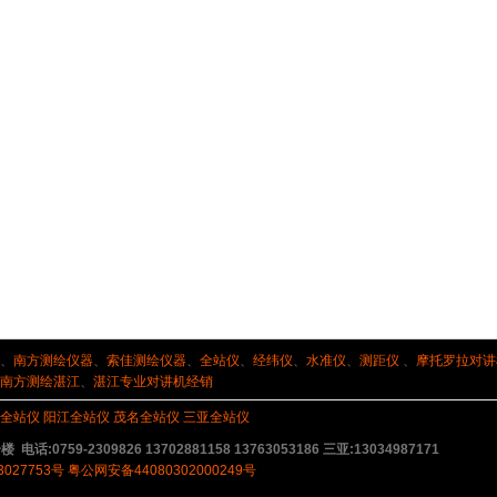
、
南方测绘仪器
、
索佳测绘仪器
、
全站仪
、
经纬仪
、
水准仪
、
测距仪
、
摩托罗拉对讲
南方测绘湛江
、
湛江专业对讲机经销
全站仪
阳江全站仪
茂名全站仪
三亚全站仪
9-2309826 13702881158 13763053186 三亚:13034987171
3027753号
粤公网安备44080302000249号