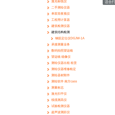
激光标线仪
适合
二手测绘仪器
单双筒夜视仪
工程用计算器
建筑检测仪器
建筑结构检测
钢筋定位仪DGJW-1A
承接测量业务
数码拍照望远镜
望远镜 稳像仪
测绘仪器出租 租赁
测绘仪器维修检定
测绘器材附件
测绘软件 南方cass
测量标志
激光扫平仪
线缆测高仪
试验检测仪器
超声波测距仪