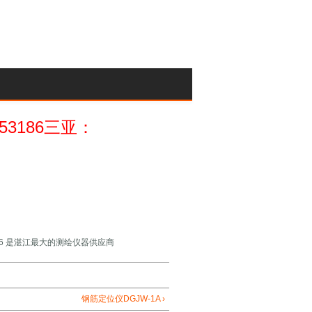
053186三亚：
26 是湛江最大的测绘仪器供应商
钢筋定位仪DGJW-1A ›