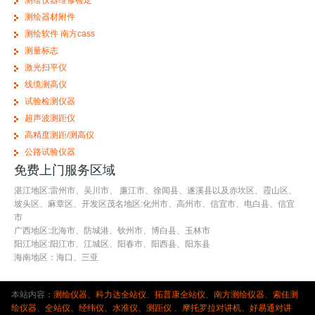
测绘仪器维修检定
测绘器材附件
测绘软件 南方cass
测量标志
激光扫平仪
线缆测高仪
试验检测仪器
超声波测距仪
高精度测距/测高仪
公路试验仪器
免费上门服务区域
湛江地区:雷州市、吴川市、 廉江市、徐闻县、遂溪县以及赤坎区、霞山区、
坡头区、麻章区、开发区茂名地区:化州市、高州市、信宜市、电白县、信宜
市
广西地区:北海市、防城港、钦州市、博白县、玉林市
阳江地区:阳江市、江城区、阳春市、阳西县、阳东县
海南地区：海口、三亚
本站内容：
测绘仪器
、
科力达全站仪
、
拓普康全站仪
、
南方测绘仪器
、
索佳测
绘仪器
、
全站仪
、
经纬仪
、
水准仪
、
测距仪
、
摩托罗拉对讲机
、
好易通对讲