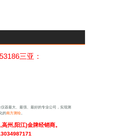
053186三亚：
绘仪器最大、最强、最好的专业公司，实现测
化的
南方测绘
。
,高州,阳江)金牌经销商。
13034987171