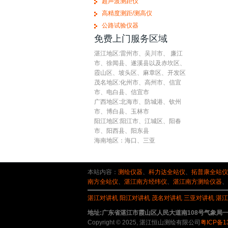
超声波测距仪
高精度测距/测高仪
公路试验仪器
免费上门服务区域
湛江地区:雷州市、吴川市、 廉江
市、徐闻县、遂溪县以及赤坎区、
霞山区、坡头区、麻章区、开发区
茂名地区:化州市、高州市、信宜
市、电白县、信宜市
广西地区:北海市、防城港、钦州
市、博白县、玉林市
阳江地区:阳江市、江城区、阳春
市、阳西县、阳东县
海南地区：海口、三亚
本站内容：
测绘仪器
、
科力达全站仪
、
拓普康全站仪
南方全站仪
、
湛江南方经纬仪
、
湛江南方测绘仪器
、
湛江对讲机
阳江对讲机
茂名对讲机
三亚对讲机
湛江
地址:广东省湛江市霞山区人民大道南108号气象局一楼 电话:075
Copyright © 2025, 湛江恒山测绘有限公司
粤ICP备1