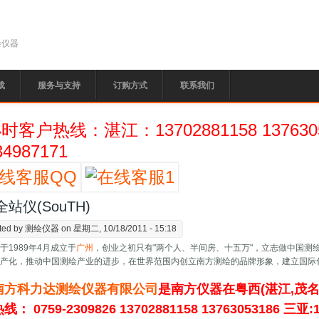
绘仪器
载
服务与支持
订购方式
联系我们
小时客户热线：湛江：13702881158 13763
34987171
站仪(SouTH)
ted by
测绘仪器
on 星期二, 10/18/2011 - 15:18
绘
于1989年4月成立于
广州
，创业之初只有"两个人、半间房、十五万"，立志做中国测
国产化，推动中国测绘产业的进步，在世界范围内创立南方测绘的品牌形象，建立国际
南方科力达测绘仪器有限公司
是南方仪器在粤西(湛江,茂名
热线：
0759-2309826 13702881158 13763053186 三亚: