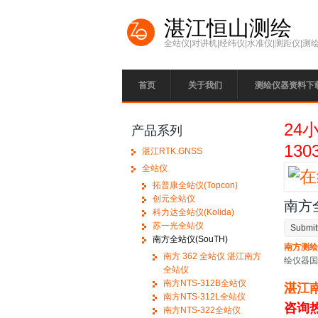
Skip to main content
湛江恒山测绘
全站仪|对讲机|经纬仪|水准仪|测距仪|测
首页
关于我们
测绘仪器资料下
24
产品系列
130
湛江RTK.GNSS
全站仪
拓普康全站仪(Topcon)
创元全站仪
南方全
科力达全站仪(Kolida)
苏一光全站仪
Submit
南方全站仪(SouTH)
南方测
南方 362 全站仪 湛江南方
绘仪器
全站仪
南方NTS-312B全站仪
湛江
南方NTS-312L全站仪
咨询
南方NTS-322全站仪