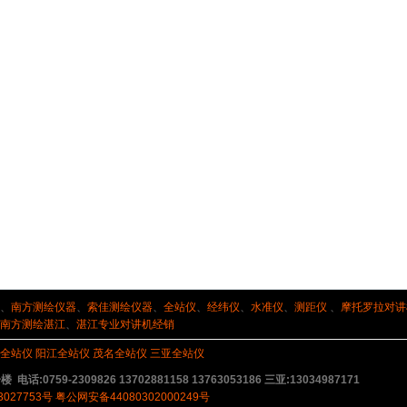
、
南方测绘仪器
、
索佳测绘仪器
、
全站仪
、
经纬仪
、
水准仪
、
测距仪
、
摩托罗拉对讲
南方测绘湛江
、
湛江专业对讲机经销
全站仪
阳江全站仪
茂名全站仪
三亚全站仪
9-2309826 13702881158 13763053186 三亚:13034987171
3027753号
粤公网安备44080302000249号