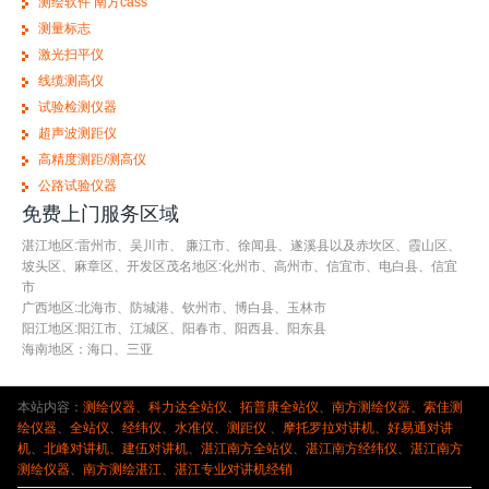
测绘软件 南方cass
测量标志
激光扫平仪
线缆测高仪
试验检测仪器
超声波测距仪
高精度测距/测高仪
公路试验仪器
免费上门服务区域
湛江地区:雷州市、吴川市、 廉江市、徐闻县、遂溪县以及赤坎区、霞山区、
坡头区、麻章区、开发区茂名地区:化州市、高州市、信宜市、电白县、信宜
市
广西地区:北海市、防城港、钦州市、博白县、玉林市
阳江地区:阳江市、江城区、阳春市、阳西县、阳东县
海南地区：海口、三亚
本站内容：
测绘仪器
、
科力达全站仪
、
拓普康全站仪
、
南方测绘仪器
、
索佳测
绘仪器
、
全站仪
、
经纬仪
、
水准仪
、
测距仪
、
摩托罗拉对讲机
、
好易通对讲
机
、
北峰对讲机
、
建伍对讲机
、
湛江南方全站仪
、
湛江南方经纬仪
、
湛江南方
测绘仪器
、
南方测绘湛江
、
湛江专业对讲机经销