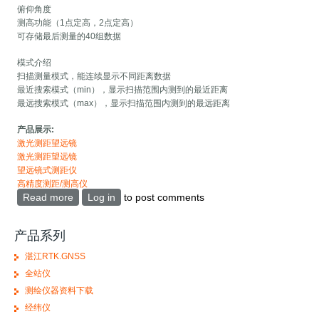
俯仰角度
测高功能（1点定高，2点定高）
可存储最后测量的40组数据
模式介绍
扫描测量模式，能连续显示不同距离数据
最近搜索模式（min），显示扫描范围内测到的最近距离
最远搜索模式（max），显示扫描范围内测到的最远距离
产品展示:
激光测距望远镜
激光测距望远镜
望远镜式测距仪
高精度测距/测高仪
Read more
about T2000激光测距测高测角一体机
Log in
to post comments
产品系列
湛江RTK.GNSS
全站仪
测绘仪器资料下载
经纬仪