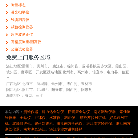
测量标志
激光扫平仪
线缆测高仪
试验检测仪器
超声波测距仪
高精度测距/测高仪
公路试验仪器
免费上门服务区域
湛江地区:雷州市、吴川市、 廉江市、徐闻县、遂溪县以及赤坎区、霞山区、
坡头区、麻章区、开发区茂名地区:化州市、高州市、信宜市、电白县、信宜
市
广西地区:北海市、防城港、钦州市、博白县、玉林市
阳江地区:阳江市、江城区、阳春市、阳西县、阳东县
海南地区：海口、三亚
本站内容：
测绘仪器
、
科力达全站仪
、
拓普康全站仪
、
南方测绘仪器
、
索佳测
绘仪器
、
全站仪
、
经纬仪
、
水准仪
、
测距仪
、
摩托罗拉对讲机
、
好易通对讲
机
、
北峰对讲机
、
建伍对讲机
、
湛江南方全站仪
、
湛江南方经纬仪
、
湛江南方
测绘仪器
、
南方测绘湛江
、
湛江专业对讲机经销