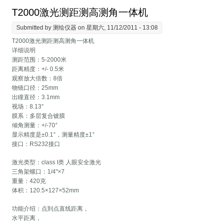
T2000激光测距测高测角一体机
Submitted by
测绘仪器
on 星期六, 11/12/2011 - 13:08
T2000激光测距测高测角一体机
详细说明
测距范围：5-2000米
距离精度：+/- 0.5米
观察放大倍数：8倍
物镜口径：25mm
出瞳直径：3.1mm
视场：8.13°
膜系：多层复合镀膜
倾角测量：+/-70°
显示精度是±0.1°，测量精度±1°
接口：RS232接口
激光类型：class I类 人眼安全激光
三角架螺口：1/4"×7
重量：420克
体积：120.5×127×52mm
功能介绍：点到点直线距离，
水平距离，